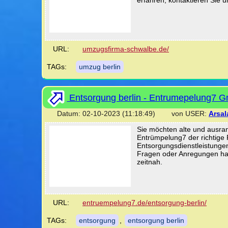
URL:
umzugsfirma-schwalbe.de/
TAGs:
umzug berlin
Entsorgung berlin - Entrumepelung7 
Datum: 02-10-2023 (11:18:49) von USER:
Arsal
Sie möchten alte und ausra
Entrümpelung7 der richtige 
Entsorgungsdienstleistunge
Fragen oder Anregungen hab
zeitnah.
URL:
entruempelung7.de/entsorgung-berlin/
TAGs:
entsorgung
,
entsorgung berlin