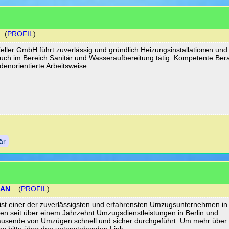
(
PROFIL
)
ller GmbH führt zuverlässig und gründlich Heizungsinstallationen und
auch im Bereich Sanitär und Wasseraufbereitung tätig. Kompetente Ber
enorientierte Arbeitsweise.
är
HAN
(
PROFIL
)
st einer der zuverlässigsten und erfahrensten Umzugsunternehmen in
eten seit über einem Jahrzehnt Umzugsdienstleistungen in Berlin und
sende von Umzügen schnell und sicher durchgeführt. Um mehr über
uns bitte über den untenstehenden Link.