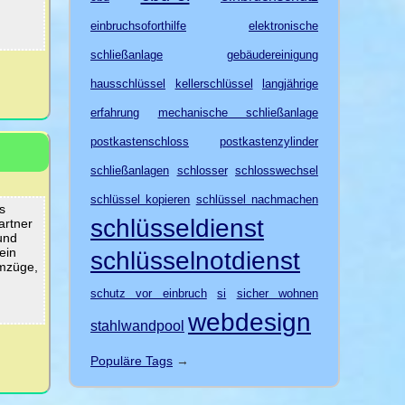
einbruchsoforthilfe
elektronische
schließanlage
gebäudereinigung
hausschlüssel
kellerschlüssel
langjährige
erfahrung
mechanische schließanlage
postkastenschloss
postkastenzylinder
schließanlagen
schlosser
schlosswechsel
schlüssel kopieren
schlüssel nachmachen
s
schlüsseldienst
artner
und
ein
schlüsselnotdienst
umzüge,
schutz vor einbruch
si
sicher wohnen
webdesign
stahlwandpool
Populäre Tags
→