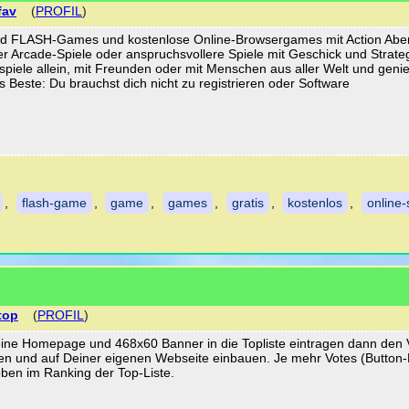
fav
(
PROFIL
)
und FLASH-Games und kostenlose Online-Browsergames mit Action Abe
er Arcade-Spiele oder anspruchsvollere Spiele mit Geschick und Strate
 spiele allein, mit Freunden oder mit Menschen aus aller Welt und geni
Beste: Du brauchst dich nicht zu registrieren oder Software
,
flash-game
,
game
,
games
,
gratis
,
kostenlos
,
online-
top
(
PROFIL
)
eine Homepage und 468x60 Banner in die Topliste eintragen dann den 
n und auf Deiner eigenen Webseite einbauen. Je mehr Votes (Button-K
ben im Ranking der Top-Liste.