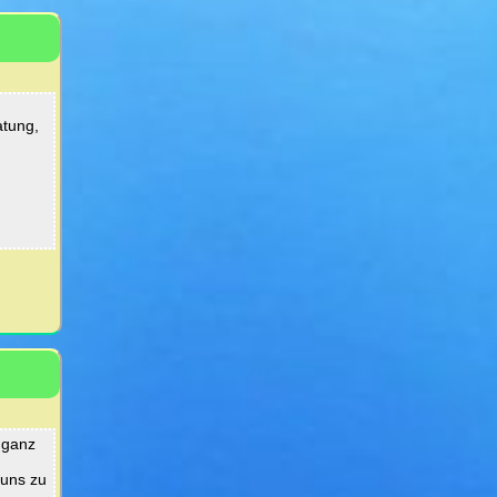
atung,
 ganz
 uns zu