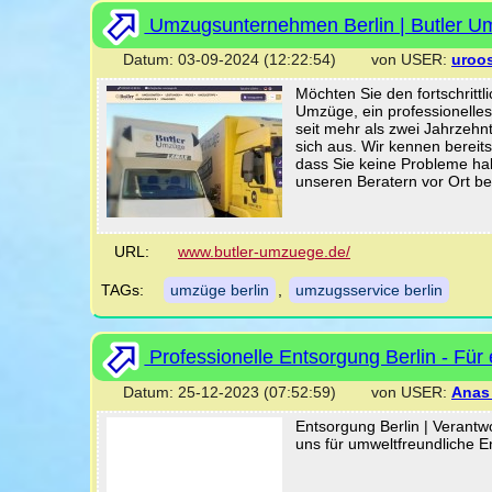
Umzugsunternehmen Berlin | Butler 
Datum: 03-09-2024 (12:22:54) von USER:
uroo
Möchten Sie den fortschritt
Umzüge, ein professionelle
seit mehr als zwei Jahrze
sich aus. Wir kennen berei
dass Sie keine Probleme hab
unseren Beratern vor Ort b
URL:
www.butler-umzuege.de/
TAGs:
umzüge berlin
,
umzugsservice berlin
Professionelle Entsorgung Berlin - Für
Datum: 25-12-2023 (07:52:59) von USER:
Anas
Entsorgung Berlin | Verantwo
uns für umweltfreundliche E