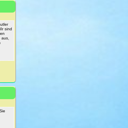
utler
ir sind
nen
 aus,
n
Sie