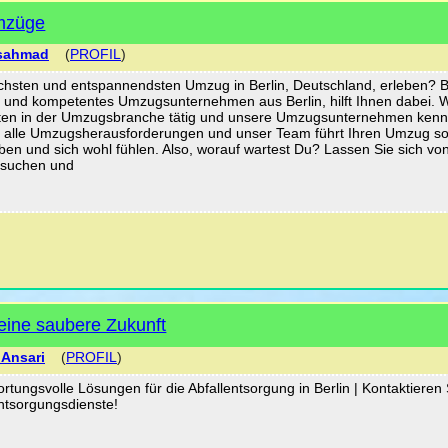
Umzüge
sahmad
(
PROFIL
)
lichsten und entspannendsten Umzug in Berlin, Deutschland, erleben? B
s und kompetentes Umzugsunternehmen aus Berlin, hilft Ihnen dabei. W
hnten in der Umzugsbranche tätig und unsere Umzugsunternehmen ken
ts alle Umzugsherausforderungen und unser Team führt Ihren Umzug so
en und sich wohl fühlen. Also, worauf wartest Du? Lassen Sie sich vo
esuchen und
 eine saubere Zukunft
 Ansari
(
PROFIL
)
rtungsvolle Lösungen für die Abfallentsorgung in Berlin | Kontaktieren 
ntsorgungsdienste!