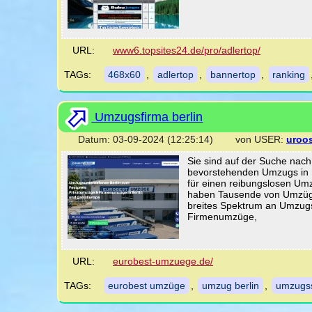
URL:
www6.topsites24.de/pro/adlertop/
TAGs:
468x60
,
adlertop
,
bannertop
,
ranking
Umzugsfirma berlin
Datum: 03-09-2024 (12:25:14) von USER:
uroo
Sie sind auf der Suche nac
bevorstehenden Umzugs in B
für einen reibungslosen Um
haben Tausende von Umzügen
breites Spektrum an Umzug
Firmenumzüge,
URL:
eurobest-umzuege.de/
TAGs:
eurobest umzüge
,
umzug berlin
,
umzugss