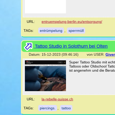
URL:
entruempelung-berlin.eu/entsorgung/
TAGs:
entrümpelung
,
sperrmüll
Tattoo Studio in Solothurn bei Olten
Datum: 15-12-2023 (09:46:16) von USER:
Give
Super Tattoo Studio mit ech
Tattoos oder Oldschool Tatt
ist angenehm und die Beratun
URL:
la-rebelle-suisse.ch
TAGs:
piercings.
,
tattoo