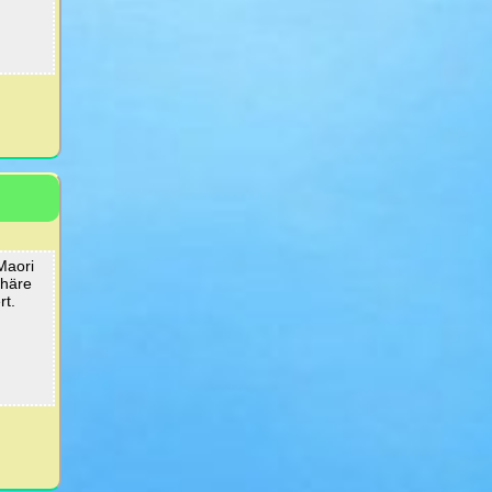
Maori
phäre
rt.