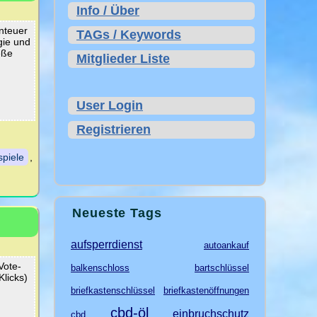
Info / Über
nteuer
TAGs / Keywords
gie und
eße
Mitglieder Liste
User Login
Registrieren
spiele
,
Neueste Tags
aufsperrdienst
autoankauf
Vote-
balkenschloss
bartschlüssel
licks)
briefkastenschlüssel
briefkastenöffnungen
cbd-öl
einbruchschutz
cbd