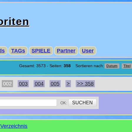
oriten
ds
TAGs
SPIELE
Partner
User
Gesamt: 3573 - Seiten:
358
Sortieren nach:
Datum
Titel
002
003
004
005
>
>> 358
OK:
Verzeichnis