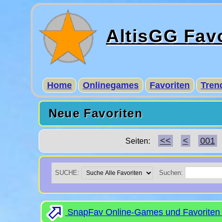
AltisGG Fav
Home
Onlinegames
Favoriten
Tren
Neue Favoriten
<<
<
001
Seiten:
SUCHE:
Suchen:
SnapFav Online-Games und Favoriten 