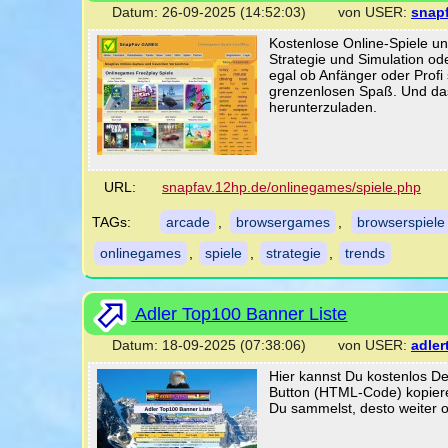
Datum: 26-09-2025 (14:52:03) von USER:
snap
Kostenlose Online-Spiele 
Strategie und Simulation od
egal ob Anfänger oder Profi
grenzenlosen Spaß. Und das 
herunterzuladen.
URL:
snapfav.12hp.de/onlinegames/spiele.php
TAGs:
arcade
,
browsergames
,
browserspiele
onlinegames
,
spiele
,
strategie
,
trends
Adler Top100 Banner Liste
Datum: 18-09-2025 (07:38:06) von USER:
adler
Hier kannst Du kostenlos D
Button (HTML-Code) kopiere
Du sammelst, desto weiter o