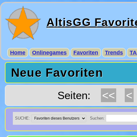
AltisGG Favorit
Home
Onlinegames
Favoriten
Trends
TA
Neue Favoriten
<<
<
Seiten:
SUCHE:
Suchen: