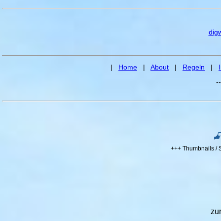
dig
|
Home
|
About
|
Regeln
|
-
+++ Thumbnails / 
zu